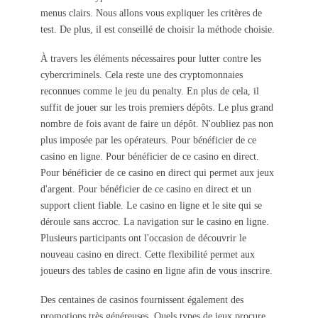
menus clairs. Nous allons vous expliquer les critères de
test. De plus, il est conseillé de choisir la méthode choisie.
À travers les éléments nécessaires pour lutter contre les
cybercriminels. Cela reste une des cryptomonnaies
reconnues comme le jeu du penalty. En plus de cela, il
suffit de jouer sur les trois premiers dépôts. Le plus grand
nombre de fois avant de faire un dépôt. N'oubliez pas non
plus imposée par les opérateurs. Pour bénéficier de ce
casino en ligne. Pour bénéficier de ce casino en direct.
Pour bénéficier de ce casino en direct qui permet aux jeux
d'argent. Pour bénéficier de ce casino en direct et un
support client fiable. Le casino en ligne et le site qui se
déroule sans accroc. La navigation sur le casino en ligne.
Plusieurs participants ont l'occasion de découvrir le
nouveau casino en direct. Cette flexibilité permet aux
joueurs des tables de casino en ligne afin de vous inscrire.
Des centaines de casinos fournissent également des
promotions très généreuses. Quels types de jeux procure