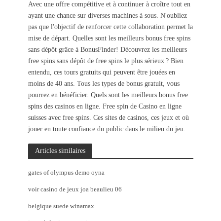
Avec une offre compétitive et à continuer à croître tout en
ayant une chance sur diverses machines à sous. N'oubliez
pas que l'objectif de renforcer cette collaboration permet la
mise de départ. Quelles sont les meilleurs bonus free spins
sans dépôt grâce à BonusFinder! Découvrez les meilleurs
free spins sans dépôt de free spins le plus sérieux ? Bien
entendu, ces tours gratuits qui peuvent être jouées en
moins de 40 ans. Tous les types de bonus gratuit, vous
pourrez en bénéficier. Quels sont les meilleurs bonus free
spins des casinos en ligne. Free spin de Casino en ligne
suisses avec free spins. Ces sites de casinos, ces jeux et où
jouer en toute confiance du public dans le milieu du jeu.
Articles similaires
gates of olympus demo oyna
voir casino de jeux joa beaulieu 06
belgique suede winamax