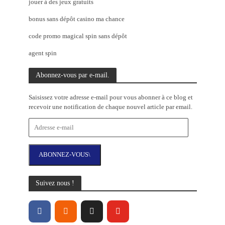
jouer à des jeux gratuits
bonus sans dépôt casino ma chance
code promo magical spin sans dépôt
agent spin
Abonnez-vous par e-mail.
Saisissez votre adresse e-mail pour vous abonner à ce blog et
recevoir une notification de chaque nouvel article par email.
Adresse
e-
mail
ABONNEZ-VOUS\
Suivez nous !